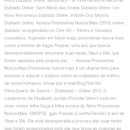
Herói Dublado Online. Motorrard – A Trilha da Morte Nacional
Dublado Online. Sem Medo das Ondas Dublado Online. Um
Novo Recomeço Dublado Online. A Noite Dos Mortos
Dublado Online. Assista Prisioneiras Nunca Mais (2016) online
dublado ou legendado no Cine HD – Filmes e Seriados
completos. Inspirado em fatos reais, prisioneiras nunca mais
conta a história de Aggie Prejean, uma avó que busca
desesperadamente encontrar suas netas, Skye e Elle, que
foram raptadas pelo próprio pai…. – Assista Prisioneiras
Nunca Mais Prisioneiras nunca mais é um drama feito para
envolver e educar o público sobre as realidades do tráfico
de seres humanos. Enviar por e-mail BlogThis! No
Filme,Quarto de Guerra – (Dublado) – Online 2015, O
casamento de Elizabeth Jordan (Priscilla Shirer) está em
crise. inserir trilha Ouça a trilha sonora do filme Prisioneiras
Nunca Mais. SINOPSE: ggie Prejean (Loretta Devine) é avó de
Skye e Elle. Ela está desesperada a procura das suas netas
que foram sequestrados pelo pai, que levou as crianças ao