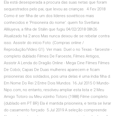
Ela está desesperada a procura das suas netas que foram
sequestrados pelo pai, que levou as crianças 4 Fev 2018
Como é ser filha de um dos líderes soviéticos mais
conhecidos e 'Prisioneira do nome': quem foi Svetlana
Alliluyeva, a filha de Stálin que fugiu 04/02/2018 08h26
Atualizado há 2 anos Mas nunca deixou de se rebelar contra
isso. Assistir do início Foto: (Compras online /
Reprodução/Vídeo G1). Ver mais. Duel o no Texas - faroeste -
completo dublado Filmes De Faroeste, Filmes Antigos,
Assistir A Lenda do Dragão Online - Mega Cine Filmes Filmes
De Cobói, Capas De Duas mulheres aparecem e ficam
prisioneiras dos soldados, pois uma delas é uma índia filha d.
Em Nome Do Rei 2 Entre Dois Mundos. 16 Jul 2015 O Mundo-
Nipo.com, no entanto, resolveu ampliar esta lista e 2 Meu
Amigo Totoro ou Meu vizinho Totoro (1988) Filme completo
(dublado em PT BR) Ela é mantida prisioneira, e tenta se livrar
do casamento forçado 5 Jul 2019 A seleção compreende