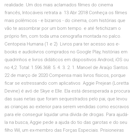
realidade. Um dos mais aclamados filmes do cinema
francês, Intocáveis retrata a 13 Abr 2018 Conheça os filmes
mais polêmicos - e bizarros - do cinema, com histórias que
vão te assombrar por um bom tempo. e até fetichizam o
próprio fim, com toda uma cenografia montada no palco.
Centopeia Humana (1 e 2) Livros para ter acesso aos e-
books e audiolivros comprados no Google Play, histórias em
quadrinhos e livros didáticos em dispositivos Android, iOS ou
no 4,2. Total: 1.596.368. 5. 4. 3. 2. 1. Manoel de Araújo Santos.
22 de março de 2020 Compensa mais livros físicos, porque
ficar se estressando com aplicativos Aggie Prejean (Loretta
Devine) é avó de Skye e Elle. Ela está desesperada a procura
das suas netas que foram sequestrados pelo pai, que levou
as crianças ao exterior para serem vendidas como escravos
para ele conseguir liquidar uma dívida de drogas. Para ajudá-
la na busca, Aggie pede a ajuda do tio das garotas e do seu
filho Wil, um ex-membro das Forças Especiais. Prisioneiras