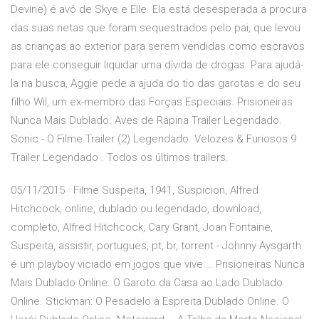
Devine) é avó de Skye e Elle. Ela está desesperada a procura
das suas netas que foram sequestrados pelo pai, que levou
as crianças ao exterior para serem vendidas como escravos
para ele conseguir liquidar uma dívida de drogas. Para ajudá-
la na busca, Aggie pede a ajuda do tio das garotas e do seu
filho Wil, um ex-membro das Forças Especiais. Prisioneiras
Nunca Mais Dublado. Aves de Rapina Trailer Legendado.
Sonic - O Filme Trailer (2) Legendado. Velozes & Furiosos 9
Trailer Legendado . Todos os últimos trailers.
05/11/2015 · Filme Suspeita, 1941, Suspicion, Alfred
Hitchcock, online, dublado ou legendado, download,
completo, Alfred Hitchcock, Cary Grant, Joan Fontaine,
Suspeita, assistir, portugues, pt, br, torrent - Johnny Aysgarth
é um playboy viciado em jogos que vive … Prisioneiras Nunca
Mais Dublado Online. O Garoto da Casa ao Lado Dublado
Online. Stickman: O Pesadelo à Espreita Dublado Online. O